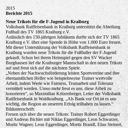
2015
Berichte 2015
Neue Trikots für die F-Jugend in Kraiburg
Volksbank Raiffeisenbank in Kraiburg unterstützt die Abteilung
Fußball des TV 1865 Kraiburg e.V.
Anlässlich des 150-jährigen Jubiläums durfte sich der TV 1865
Kraiburg e.V. über eine Spende in Höhe von 1.000 Euro freuen.
Mit dieser Unterstützung der Volksbank Raiffeisenbank in
Kraiburg wurden neue Trikots für die Fußballer der F-Jugend
gekauft. Schon bei ihrem Heimspiel gegen den SV Wacker
Burghausen lief die Kraiburger Mannschaft in den neuen Trikots
auf und freut sich auf die nächsten Spiele.
„Neben der Nachwuchsförderung leisten Sportvereine und ihre
ehrenamtlichen Helfer wie beispielsweise Trainer wertvolle
Arbeit, indem Werte wie Fairness, Teamarbeit und Toleranz
vermittelt werden. Umso mehr freut es uns, diese Arbeit zu
honorieren“, so Maximilian Kritzenberger, Leiter der Volksbank
Raiffeisenbank in Waldkraiburg. „Als Bank vor Ort ist es uns
wichtig, die Region an unserem Erfolg teilhaben zu lassen.“
Bildunterschrift:
Freuen sich über die neuen Trikots: Trainer Robert Eggerdinger
und Andreas Bichler mit Niklas Eggerdinger, Leon Schwarzer,
Moritz Wagner, Leon Eggerdinger, Moritz Brandl, Elias Steinert,