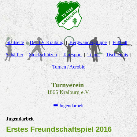
Startseite
Der TV Kraiburg
Bergwandergruppe
Fußball
Schäffler
Stockschützen
Tanzsport
Tennis
Tischtennis
Turnen / Aerobic
Turnverein
1865 Kraiburg e.V.
Jugendarbeit
Jugendarbeit
Erstes Freundschaftspiel 2016