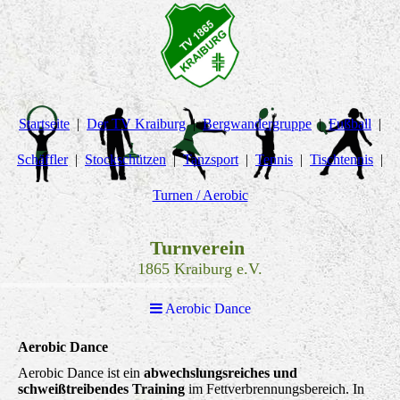
Startseite
Der TV Kraiburg
Bergwandergruppe
Fußball
Schäffler
Stockschützen
Tanzsport
Tennis
Tischtennis
Turnen / Aerobic
Turnverein
1865 Kraiburg e.V.
Aerobic Dance
Aerobic Dance
Aerobic Dance ist ein
abwechslungsreiches und
schweißtreibendes Training
im Fettverbrennungsbereich. In