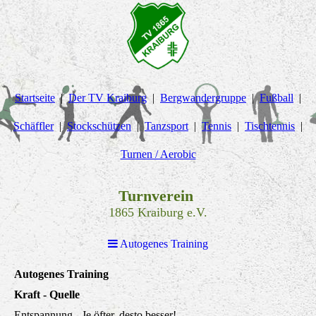
Startseite
Der TV Kraiburg
Bergwandergruppe
Fußball
Schäffler
Stockschützen
Tanzsport
Tennis
Tischtennis
Turnen / Aerobic
Turnverein
1865 Kraiburg e.V.
Autogenes Training
Autogenes Training
Kraft - Quelle
Entspannung - Je öfter, desto besser!