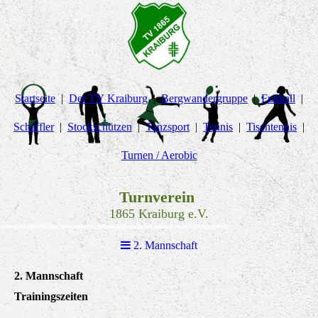
Startseite
Der TV Kraiburg
Bergwandergruppe
Fußball
Schäffler
Stockschützen
Tanzsport
Tennis
Tischtennis
Turnen / Aerobic
Turnverein
1865 Kraiburg e.V.
2. Mannschaft
2. Mannschaft
Trainingszeiten